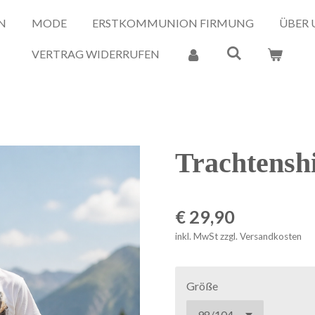
N
MODE
ERSTKOMMUNION FIRMUNG
ÜBER 
VERTRAG WIDERRUFEN
Trachtensh
€ 29,90
inkl. MwSt zzgl. Versandkosten
Größe