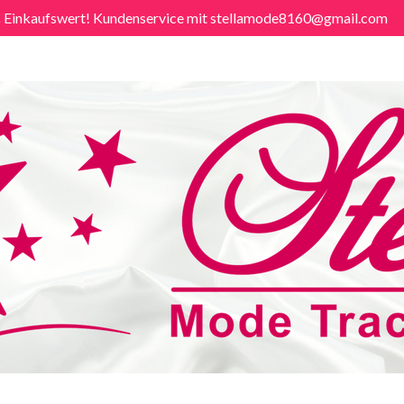
€ Einkaufswert! Kundenservice mit stellamode8160@gmail.com