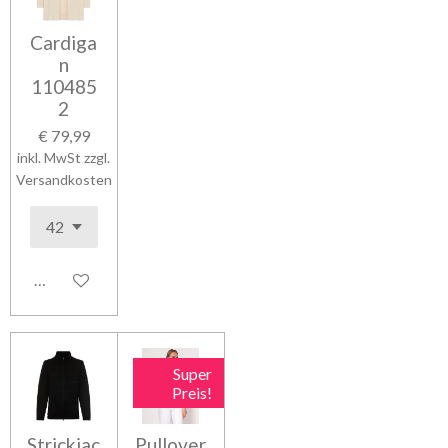
Cardiga
n
110485
2
€ 79,99
inkl. MwSt zzgl.
Versandkosten
In den Warenkorb
Super
Preis!
Strickjac
Pullover