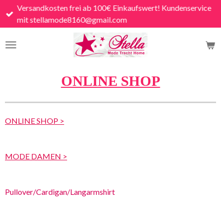
Versandkosten frei ab 100€ Einkaufswert! Kundenservice
Zum
mit stellamode8160@gmail.com
Hauptinhalt
springen
ONLINE SHOP
ONLINE SHOP >
MODE DAMEN >
Pullover/Cardigan/Langarmshirt