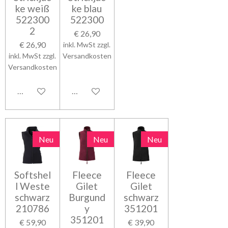
ke weiß
ke blau
522300
522300
2
€ 26,90
€ 26,90
inkl. MwSt zzgl.
inkl. MwSt zzgl.
Versandkosten
Versandkosten
In den Warenkorb
In den Warenkorb
Neu
Neu
Neu
Softshel
Fleece
Fleece
l Weste
Gilet
Gilet
schwarz
Burgund
schwarz
210786
y
351201
351201
€ 59,90
€ 39,90