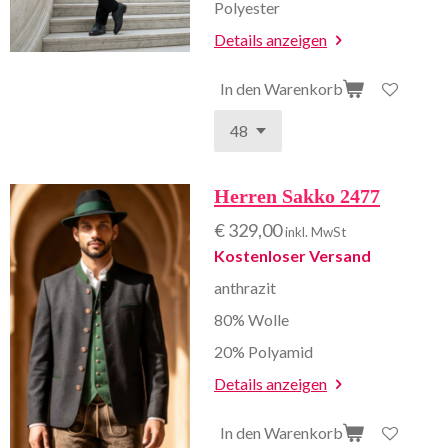
Polyester
Details anzeigen
In den Warenkorb
Herren Sakko 2477
€ 329,00
inkl. MwSt
Kostenloser Versand
anthrazit
80% Wolle
20% Polyamid
Details anzeigen
In den Warenkorb