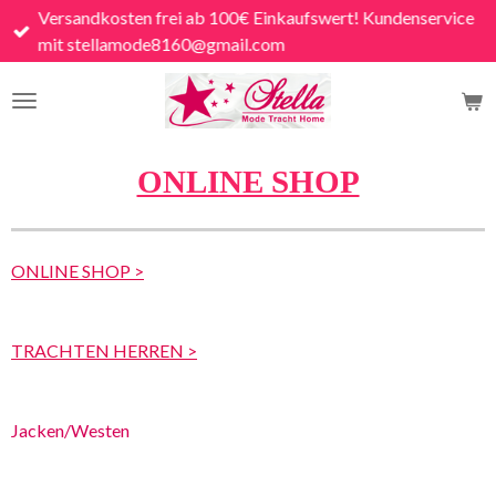
Versandkosten frei ab 100€ Einkaufswert! Kundenservice
Zum
mit stellamode8160@gmail.com
Hauptinhalt
springen
ONLINE SHOP
ONLINE SHOP >
TRACHTEN HERREN >
Jacken/Westen