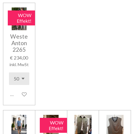
WOW
Effekt!
Weste
Anton
2265
€ 234,00
inkl. MwSt
In den Warenkorb
WOW
Effekt!