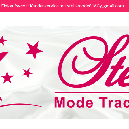
€ Einkaufswert! Kundenservice mit stellamode8160@gmail.com