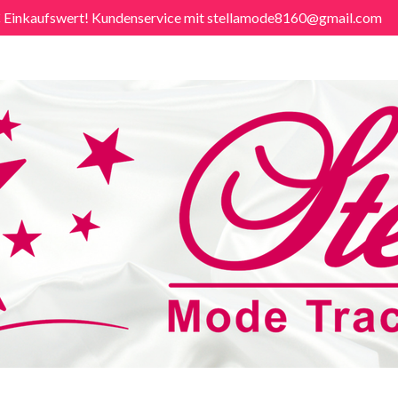
€ Einkaufswert! Kundenservice mit stellamode8160@gmail.com