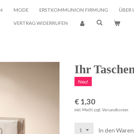
N
MODE
ERSTKOMMUNION FIRMUNG
ÜBER 
VERTRAG WIDERRUFEN
Ihr Tasche
Neu!
€ 1,30
inkl. MwSt zzgl. Versandkosten
In den Ware