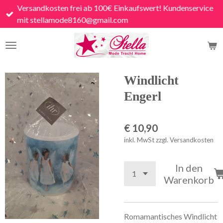
Versandkosten frei ab 100€ Einkaufswert! Kundenservice
Zum
mit stellamode8160@gmail.com
Hauptinhalt
springen
Windlicht
Engerl
€ 10,90
inkl. MwSt zzgl. Versandkosten
In den
Warenkorb
Romamantisches Windlicht