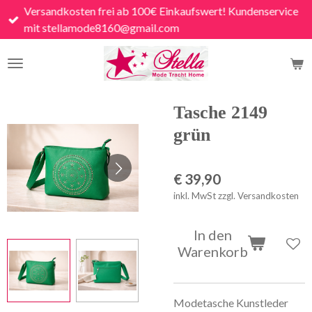
Versandkosten frei ab 100€ Einkaufswert! Kundenservice
Zum
mit stellamode8160@gmail.com
Hauptinhalt
springen
Tasche 2149
grün
€ 39,90
inkl. MwSt zzgl. Versandkosten
In den
Warenkorb
Modetasche Kunstleder