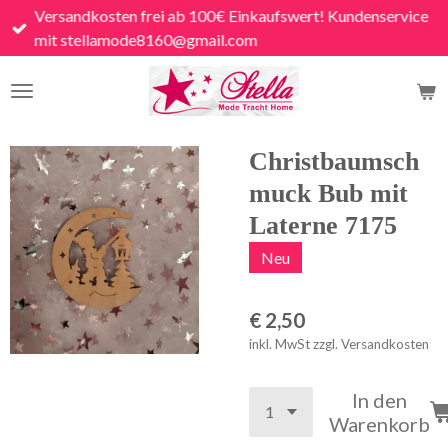
Versandkosten frei ab 100€ Einkaufswert! Kundenservice
Zum
mit stellamode8160@gmail.com
Hauptinhalt
springen
Christbaumsch
muck Bub mit
Laterne 7175
Neu
€ 2,50
inkl. MwSt zzgl. Versandkosten
In den
Warenkorb