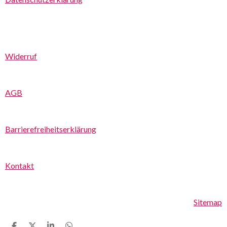
o
r
e
k
a
m
Widerruf
AGB
Barrierefreiheitserklärung
Kontakt
Sitemap