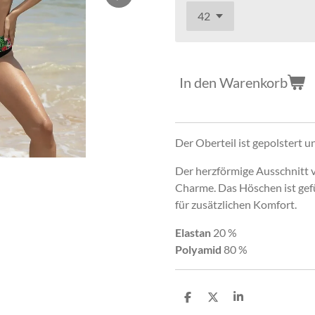
In den Warenkorb
Der Oberteil ist gepolstert 
Der herzförmige Ausschnitt v
Charme. Das Höschen ist gef
für zusätzlichen Komfort.
Elastan
20 %
Polyamid
80 %
T
T
T
e
e
e