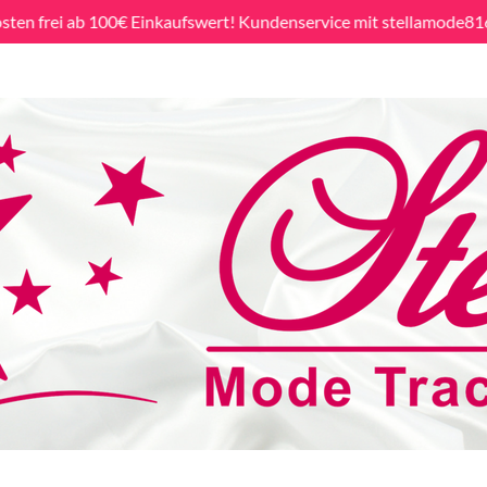
sten frei ab 100€ Einkaufswert! Kundenservice mit stellamode