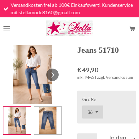
Versandkosten frei ab 100€ Einkaufswert! Kundenservice
Zum
mit stellamode8160@gmail.com
Hauptinhalt
springen
Jeans 51710
€ 49,90
inkl. MwSt zzgl. Versandkosten
Größe
In den