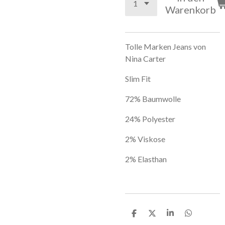
Warenkorb
Tolle Marken Jeans von
Nina Carter
Slim Fit
72% Baumwolle
24% Polyester
2% Viskose
2% Elasthan
T
T
T
T
e
e
e
e