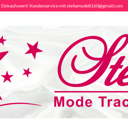
€ Einkaufswert! Kundenservice mit stellamode8160@gmail.com