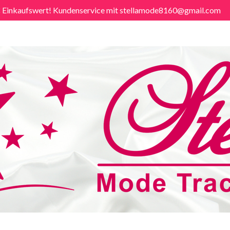
€ Einkaufswert! Kundenservice mit stellamode8160@gmail.com