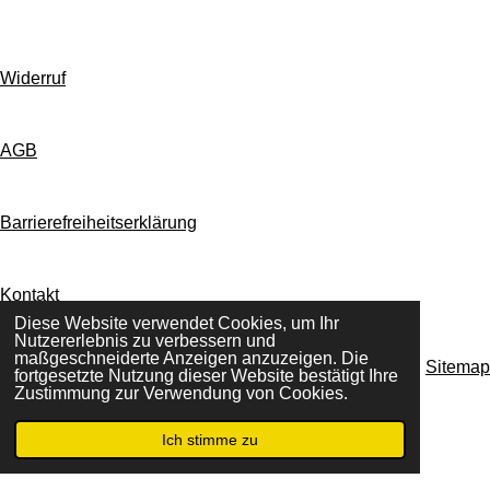
k
a
m
Widerruf
AGB
Barrierefreiheitserklärung
Kontakt
Diese Website verwendet Cookies, um Ihr
Nutzererlebnis zu verbessern und
maßgeschneiderte Anzeigen anzuzeigen. Die
Sitemap
fortgesetzte Nutzung dieser Website bestätigt Ihre
Zustimmung zur Verwendung von Cookies.
T
T
T
T
e
e
e
e
Ich stimme zu
©
2025
Stella Mode und Tracht
i
i
i
i
Mit Unterstützung von
Webador
l
l
l
l