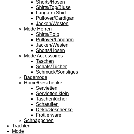
Shorts/Hosen
Shirts/Top/Bluse
Langarm Shirt
Pullover/Cardigan
Jacken/Westen
Mode Herren
Shirts/Polo
Pullover/Langarm
Jacken/Westen
Shorts/Hosen
Mode Accessoires
Taschen
Schals/Tücher
Schmuck/Sonstiges
Bademode
Home/Geschenke
Servietten
Servietten klein
Taschentücher
Schatullen
Deko/Geschenke
Frottierware
Schnäppchen
Trachten
Mode