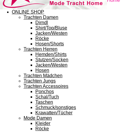
Home
ONLINE SHOP
Trachten Damen
Dirndl
Shirt/Top/Bluse
Jacken/Westen
Röcke
Hosen/Shorts
Trachten Herren
Hemden/Shirts
Stutzen/Socken
Jacken/Westen
Hosen
Trachten Mädchen
Trachten Jungs
Trachten Accessoires
Ponchos
Schal/Tuch
Taschen
Schmuck/sonstiges
Krawatten/Tücher
Mode Damen
Kleider
Röcke