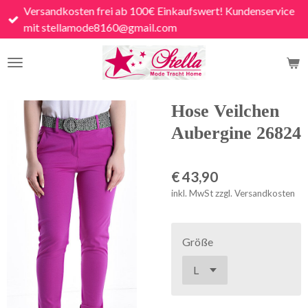
Versandkosten frei ab 100€ Einkaufswert! Kundenservice
Zum
mit stellamode8160@gmail.com
Hauptinhalt
springen
Hose Veilchen
Aubergine 26824
€ 43,90
inkl. MwSt zzgl. Versandkosten
Größe