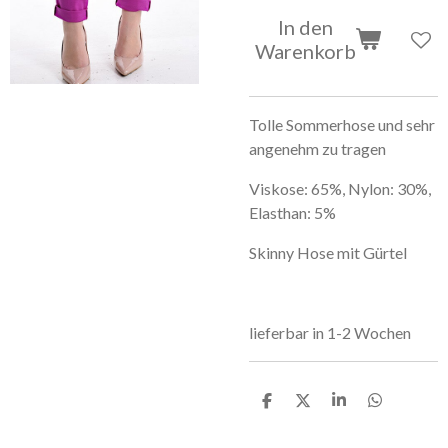
In den
Warenkorb
Tolle Sommerhose und sehr
angenehm zu tragen
Viskose: 65%, Nylon: 30%,
Elasthan: 5%
Skinny Hose mit Gürtel
lieferbar in 1-2 Wochen
T
T
T
T
e
e
e
e
i
i
i
i