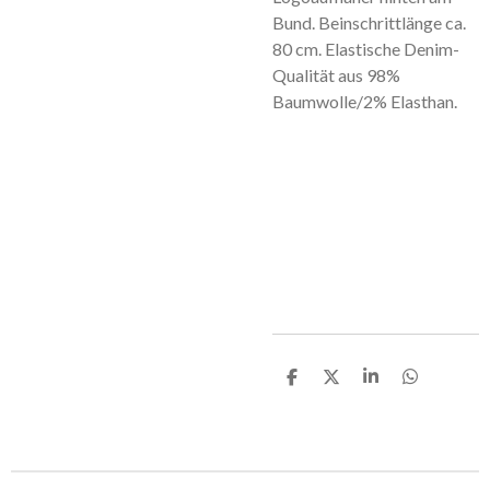
Bund. Beinschrittlänge ca.
80 cm. Elastische Denim-
Qualität aus 98%
Baumwolle/2% Elasthan.
T
T
T
T
e
e
e
e
i
i
i
i
l
l
l
l
e
e
e
e
n
n
n
n