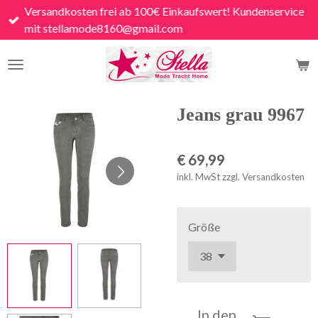
Versandkosten frei ab 100€ Einkaufswert! Kundenservice
Zum
mit stellamode8160@gmail.com
Hauptinhalt
springen
Jeans grau 9967
€ 69,99
inkl. MwSt zzgl. Versandkosten
Größe
In den