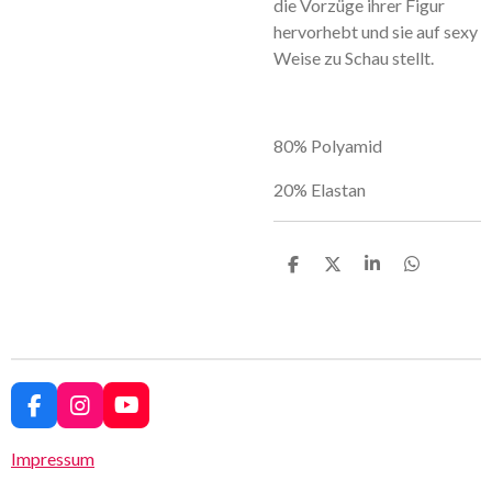
die Vorzüge ihrer Figur
hervorhebt und sie auf sexy
Weise zu Schau stellt.
80% Polyamid
20% Elastan
T
T
T
T
e
e
e
e
i
i
i
i
l
l
l
l
e
e
e
e
n
n
n
n
F
I
Y
a
n
o
c
s
u
Impressum
e
t
T