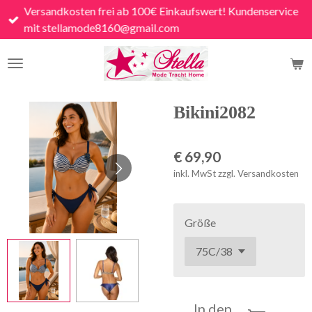
Versandkosten frei ab 100€ Einkaufswert! Kundenservice
Zum
mit stellamode8160@gmail.com
Hauptinhalt
springen
Bikini2082
€ 69,90
inkl. MwSt zzgl. Versandkosten
Größe
In den