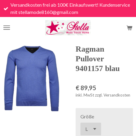
Versandkosten frei ab 100€ Einkaufswert! Kundenservice
Zum
mit stellamode8160@gmail.com
Hauptinhalt
springen
Ragman
Pullover
9401157 blau
€ 89,95
inkl. MwSt zzgl. Versandkosten
Größe