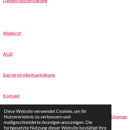
Datenschutzerklärung
o
r
e
k
a
m
Widerruf
AGB
Barrierefreiheitserklärung
Kontakt
Diese Website verwendet Cookies, um Ihr
Sitemap
Nutzererlebnis zu verbessern und
maßgeschneiderte Anzeigen anzuzeigen. Die
fortgesetzte Nutzung dieser Website bestätigt Ihre