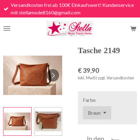
Versandkosten frei ab 100€ Einkaufswert! Kundenservice
Zum
mit stellamode8160@gmail.com
Hauptinhalt
springen
Tasche 2149
€ 39,90
inkl. MwSt zzgl. Versandkosten
Farbe
In den