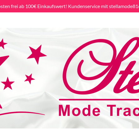
sten frei ab 100€ Einkaufswert! Kundenservice mit stellamode